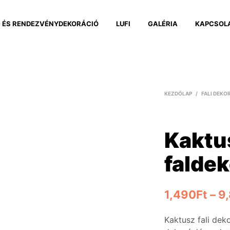
 ÉS RENDEZVÉNYDEKORÁCIÓ
LUFI
GALÉRIA
KAPCSOL
KEZDŐLAP
/
FALI DEKO
Kaktu
faldek
1,490
Ft
–
9
Kaktusz fali deko