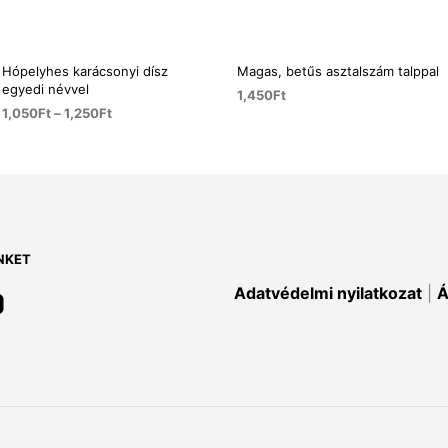
Hópelyhes karácsonyi dísz
Magas, betűs asztalszám talppal
egyedi névvel
1,450
Ft
1,050
Ft
–
1,250
Ft
KOSÁRBA TESZEM
OPCIÓK VÁLASZTÁSA
Ennek
a
terméknek
több
variációja
NKET
van.
A
Adatvédelmi nyilatkozat
|
Á
változatok
a
lon
termékoldalon
ók
választhatók
ki