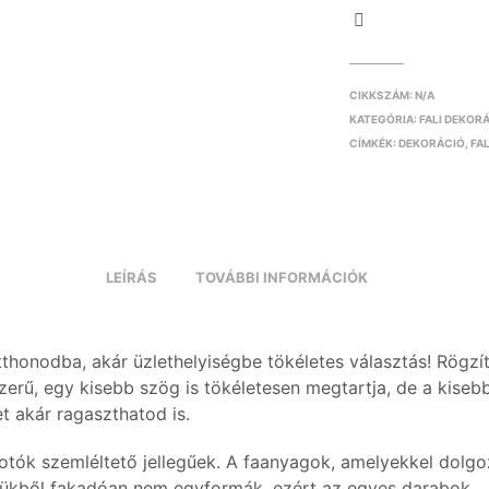
CIKKSZÁM:
N/A
KATEGÓRIA:
FALI DEKOR
CÍMKÉK:
DEKORÁCIÓ
,
FA
LEÍRÁS
TOVÁBBI INFORMÁCIÓK
tthonodba, akár üzlethelyiségbe tökéletes választás! Rögzí
zerű, egy kisebb szög is tökéletesen megtartja, de a kiseb
t akár ragaszthatod is.
otók szemléltető jellegűek. A faanyagok, amelyekkel dolgo
ükből fakadóan nem egyformák, ezért az egyes darabok