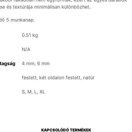
se és textúrája minimálisan különbözhet.
idő 5 munkanap.
0.51 kg
N/A
tagság
4 mm, 6 mm
festett, két oldalon festett, natúr
S, M, L, XL
KAPCSOLÓDÓ TERMÉKEK