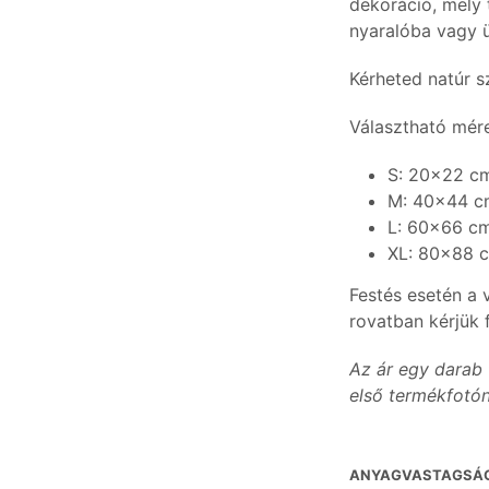
dekoráció, mely 
nyaralóba vagy ü
Kérheted natúr s
Választható mér
S: 20×22 c
M: 40×44 
L: 60×66 c
XL: 80×88 
Festés esetén a 
rovatban kérjük f
Az ár egy darab 
első termékfotón
ANYAGVASTAGSÁ