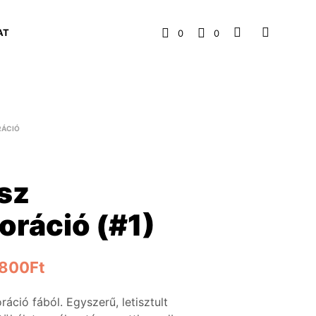
AT
0
0
RÁCIÓ
sz
oráció (#1)
,800
Ft
ráció fából. Egyszerű, letisztult