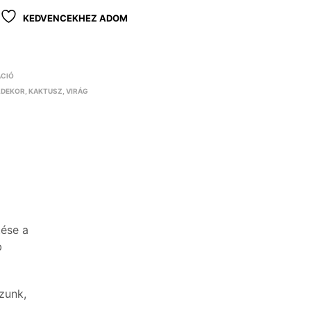
KEDVENCEKHEZ ADOM
ÁCIÓ
LDEKOR
,
KAKTUSZ
,
VIRÁG
tése a
b
zunk,