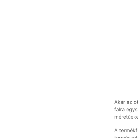
Akár az o
falra egys
méretűeke
A termékf
természet