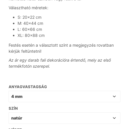
Választható méretek:
S: 20×22 cm
M: 40×44 cm
L: 60×66 cm
XL: 80×88 cm
Festés esetén a választott színt a megjegyzés rovatban
kérjük feltüntetni!
Az ár egy darab fali dekorációra értendő, mely az első
termékfotón szerepel.
ANYAGVASTAGSÁG
SZÍN