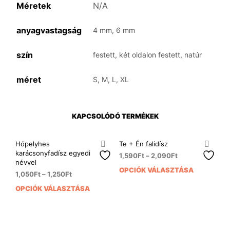
Méretek
N/A
anyagvastagság
4 mm, 6 mm
szín
festett, két oldalon festett, natúr
méret
S, M, L, XL
KAPCSOLÓDÓ TERMÉKEK
Hópelyhes
Te + Én falidísz
karácsonyfadísz egyedi
1,590
Ft
–
2,090
Ft
névvel
OPCIÓK VÁLASZTÁSA
Enn
1,050
Ft
–
1,250
Ft
a
OPCIÓK VÁLASZTÁSA
Ennek
ter
a
több
terméknek
variá
több
van.