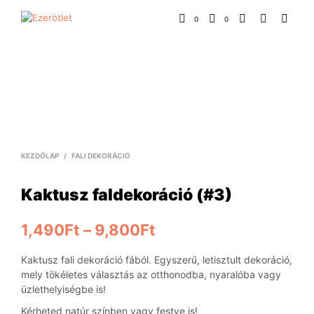
0
0
KEZDŐLAP
/
FALI DEKORÁCIÓ
Kaktusz faldekoráció (#3)
1,490
Ft
–
9,800
Ft
Kaktusz fali dekoráció fából. Egyszerű, letisztult dekoráció,
mely tökéletes választás az otthonodba, nyaralóba vagy
üzlethelyiségbe is!
Kérheted natúr színben vagy festve is!