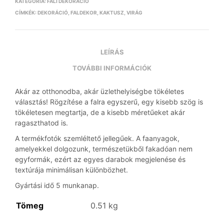
KATEGÓRIA:
FALI DEKORÁCIÓ
CÍMKÉK:
DEKORÁCIÓ
,
FALDEKOR
,
KAKTUSZ
,
VIRÁG
LEÍRÁS
TOVÁBBI INFORMÁCIÓK
Akár az otthonodba, akár üzlethelyiségbe tökéletes
választás! Rögzítése a falra egyszerű, egy kisebb szög is
tökéletesen megtartja, de a kisebb méretűeket akár
ragaszthatod is.
A termékfotók szemléltető jellegűek. A faanyagok,
amelyekkel dolgozunk, természetükből fakadóan nem
egyformák, ezért az egyes darabok megjelenése és
textúrája minimálisan különbözhet.
Gyártási idő 5 munkanap.
Tömeg
0.51 kg