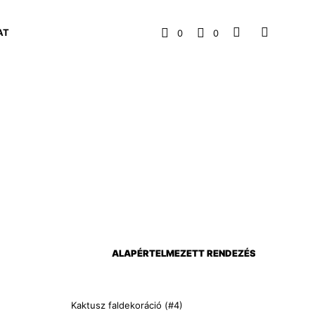
AT
0
0
Kaktusz faldekoráció (#4)