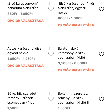
variá
A
„Első karácsonyom”
„Első karácsonyom” kör
van.
babaruha alakú dísz
alakú dísz, egyedi
változatok
A
névvel
a
850
Ft
–
1,050
Ft
vált
800
Ft
–
1,000
Ft
termékoldalon
OPCIÓK VÁLASZTÁSA
Ennek
a
választhatók
OPCIÓK VÁLASZTÁSA
Enn
a
term
ki
a
terméknek
vála
ter
több
ki
több
variációja
variá
van.
Autós karácsonyi dísz
Balaton alakú
van.
A
egyedi névvel
karácsonyi díszek
A
csomagban (4db)
változatok
1,050
Ft
–
1,250
Ft
vált
a
3,500
Ft
–
6,000
Ft
OPCIÓK VÁLASZTÁSA
Ennek
a
termékoldalon
OPCIÓK VÁLASZTÁSA
Enn
a
term
választhatók
a
terméknek
vála
ki
ter
több
ki
több
variációja
variá
van.
Béke, hit, szeretet,
Béke, hit, szeretet,
van.
A
remény – díszek
remény – díszek
A
csomagban (4 db)
csomagban (4 db) II.
változatok
vált
a
1,500
Ft
1,500
Ft