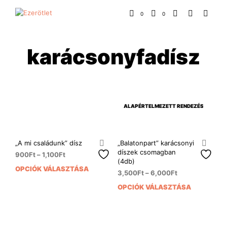
0
0
karácsonyfadísz
„A mi családunk” dísz
„Balatonpart” karácsonyi
díszek csomagban
900
Ft
–
1,100
Ft
(4db)
OPCIÓK VÁLASZTÁSA
Ennek
3,500
Ft
–
6,000
Ft
a
OPCIÓK VÁLASZTÁSA
Enn
terméknek
a
több
ter
variációja
több
van.