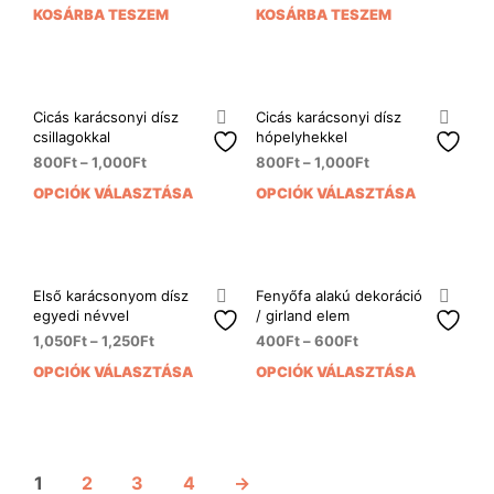
a
termékoldalon
KOSÁRBA TESZEM
KOSÁRBA TESZEM
term
választhatók
vála
ki
ki
Cicás karácsonyi dísz
Cicás karácsonyi dísz
csillagokkal
hópelyhekkel
800
Ft
–
1,000
Ft
800
Ft
–
1,000
Ft
OPCIÓK VÁLASZTÁSA
OPCIÓK VÁLASZTÁSA
Ennek
Enn
a
a
terméknek
ter
több
több
variációja
variá
Első karácsonyom dísz
Fenyőfa alakú dekoráció
van.
van.
egyedi névvel
/ girland elem
A
A
1,050
Ft
–
1,250
Ft
400
Ft
–
600
Ft
változatok
vált
OPCIÓK VÁLASZTÁSA
OPCIÓK VÁLASZTÁSA
Ennek
Enn
a
a
a
a
termékoldalon
term
terméknek
ter
választhatók
vála
több
több
ki
ki
variációja
variá
1
2
3
4
→
van.
van.