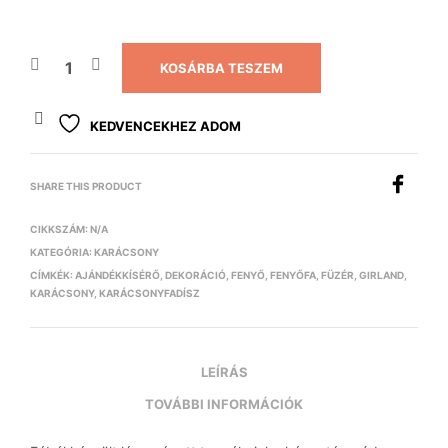
KOSÁRBA TESZEM
KEDVENCEKHEZ ADOM
SHARE THIS PRODUCT
CIKKSZÁM:
N/A
KATEGÓRIA:
KARÁCSONY
CÍMKÉK:
AJÁNDÉKKÍSÉRŐ
,
DEKORÁCIÓ
,
FENYŐ
,
FENYŐFA
,
FÜZÉR
,
GIRLAND
,
KARÁCSONY
,
KARÁCSONYFADÍSZ
LEÍRÁS
TOVÁBBI INFORMÁCIÓK