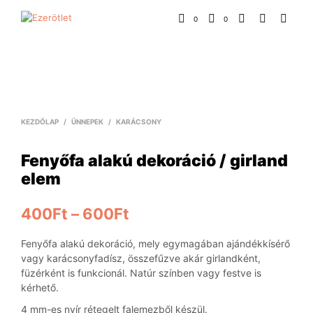
0
0
KEZDŐLAP
/
ÜNNEPEK
/
KARÁCSONY
Fenyőfa alakú dekoráció / girland
elem
400
Ft
–
600
Ft
Fenyőfa alakú dekoráció, mely egymagában ajándékkísérő
vagy karácsonyfadísz, összefűzve akár girlandként,
füzérként is funkcionál. Natúr színben vagy festve is
kérhető.
4 mm-es nyír rétegelt falemezből készül.