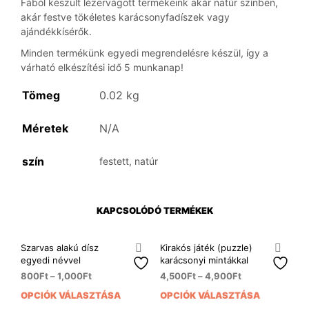
Fából készült lézervágott termékeink akár natúr színben,
akár festve tökéletes karácsonyfadíszek vagy
ajándékkísérők.
Minden termékünk egyedi megrendelésre készül, így a
várható elkészítési idő 5 munkanap!
Tömeg
0.02 kg
Méretek
N/A
szín
festett, natúr
KAPCSOLÓDÓ TERMÉKEK
Szarvas alakú dísz
Kirakós játék (puzzle)
egyedi névvel
karácsonyi mintákkal
800
Ft
–
1,000
Ft
4,500
Ft
–
4,900
Ft
OPCIÓK VÁLASZTÁSA
OPCIÓK VÁLASZTÁSA
Ennek
Enn