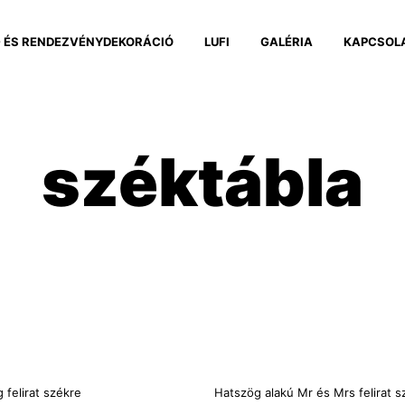
 ÉS RENDEZVÉNYDEKORÁCIÓ
LUFI
GALÉRIA
KAPCSOL
széktábla
g felirat székre
Hatszög alakú Mr és Mrs felirat s