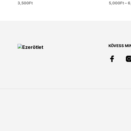
3,500
Ft
5,000
Ft
–
6
KOSÁRBA TESZEM
OPCIÓK V
KÖVESS MI