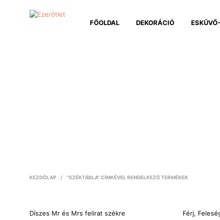
FŐOLDAL
DEKORÁCIÓ
ESKÜVŐ-
KEZDŐLAP
/
“SZÉKTÁBLA” CÍMKÉVEL RENDELKEZŐ TERMÉKEK
Díszes Mr és Mrs felirat székre
Férj, Felesé