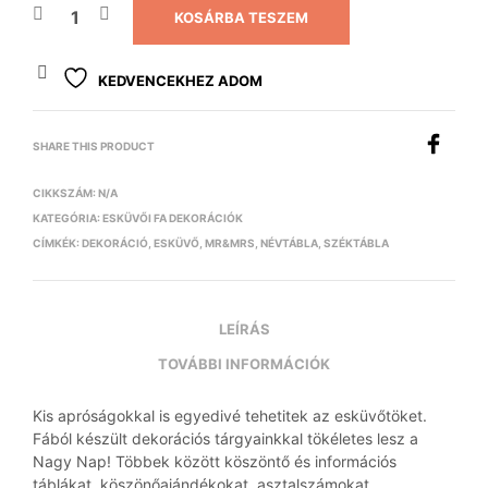
KOSÁRBA TESZEM
KEDVENCEKHEZ ADOM
SHARE THIS PRODUCT
CIKKSZÁM:
N/A
KATEGÓRIA:
ESKÜVŐI FA DEKORÁCIÓK
CÍMKÉK:
DEKORÁCIÓ
,
ESKÜVŐ
,
MR&MRS
,
NÉVTÁBLA
,
SZÉKTÁBLA
LEÍRÁS
TOVÁBBI INFORMÁCIÓK
Kis apróságokkal is egyedivé tehetitek az esküvőtöket.
Fából készült dekorációs tárgyainkkal tökéletes lesz a
Nagy Nap! Többek között köszöntő és információs
táblákat, köszönőajándékokat, asztalszámokat,