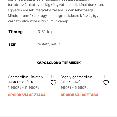
tortabeszúrókat, vendégkönyvet találtok kínálatunkban.
Egyedi kérések megvalósítására is van lehetőség!
Minden termékünk egyedi megrendelésre készül, így a
várható elkészítési idő 5 munkanap!
Tömeg
0.51 kg
szín
festett, natúr
KAPCSOLÓDÓ TERMÉKEK
Geometrikus, Balaton
Bagoly geometrikus
alakú dekoráció
faldekoráció
1,900
Ft
–
11,900
Ft
990
Ft
–
5,650
Ft
OPCIÓK VÁLASZTÁSA
OPCIÓK VÁLASZTÁSA
Ennek
Enn
a
a
terméknek
ter
több
több