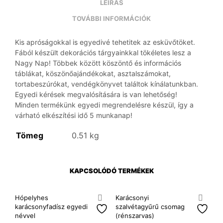
LEÍRÁS
TOVÁBBI INFORMÁCIÓK
Kis apróságokkal is egyedivé tehetitek az esküvőtöket.
Fából készült dekorációs tárgyainkkal tökéletes lesz a
Nagy Nap! Többek között köszöntő és információs
táblákat, köszönőajándékokat, asztalszámokat,
tortabeszúrókat, vendégkönyvet találtok kínálatunkban.
Egyedi kérések megvalósítására is van lehetőség!
Minden termékünk egyedi megrendelésre készül, így a
várható elkészítési idő 5 munkanap!
Tömeg
0.51 kg
KAPCSOLÓDÓ TERMÉKEK
Hópelyhes
Karácsonyi
karácsonyfadísz egyedi
szalvétagyűrű csomag
névvel
(rénszarvas)