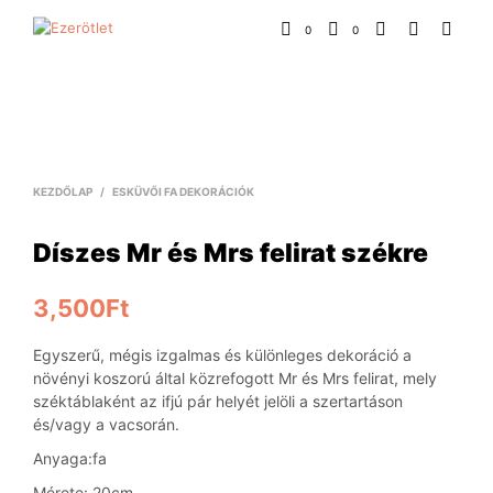
0
0
KEZDŐLAP
/
ESKÜVŐI FA DEKORÁCIÓK
Díszes Mr és Mrs felirat székre
3,500
Ft
Egyszerű, mégis izgalmas és különleges dekoráció a
növényi koszorú által közrefogott Mr és Mrs felirat, mely
széktáblaként az ifjú pár helyét jelöli a szertartáson
és/vagy a vacsorán.
Anyaga:fa
Mérete: 20cm