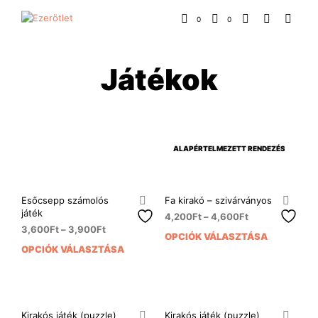
0
0
Játékok
Esőcsepp számolós
Fa kirakó – szivárványos
játék
4,200
Ft
–
4,600
Ft
3,600
Ft
–
3,900
Ft
OPCIÓK VÁLASZTÁSA
Enn
OPCIÓK VÁLASZTÁSA
Ennek
a
a
ter
terméknek
több
több
variá
variációja
van.
Kirakós játék (puzzle)
Kirakós játék (puzzle)