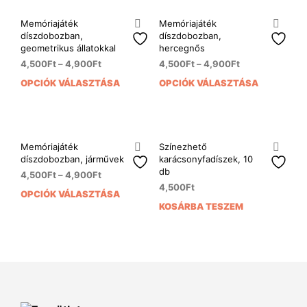
több
több
ki
ki
variációja
variá
Memóriajáték
Memóriajáték
van.
van.
díszdobozban,
díszdobozban,
A
A
geometrikus állatokkal
hercegnős
változatok
vált
4,500
Ft
–
4,900
Ft
4,500
Ft
–
4,900
Ft
a
a
OPCIÓK VÁLASZTÁSA
OPCIÓK VÁLASZTÁSA
Ennek
Enn
termékoldalon
term
a
a
választhatók
vála
terméknek
ter
ki
ki
több
több
variációja
variá
Memóriajáték
Színezhető
van.
van.
díszdobozban, járművek
karácsonyfadíszek, 10
A
A
db
4,500
Ft
–
4,900
Ft
változatok
vált
4,500
Ft
OPCIÓK VÁLASZTÁSA
Ennek
a
a
KOSÁRBA TESZEM
a
termékoldalon
term
terméknek
választhatók
vála
több
ki
ki
variációja
van.
A
változatok