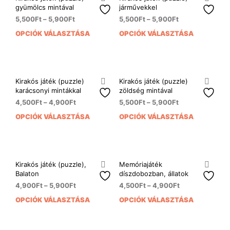
van.
A
gyümölcs mintával
járművekkel
A
vált
5,500
Ft
–
5,900
Ft
5,500
Ft
–
5,900
Ft
változatok
a
OPCIÓK VÁLASZTÁSA
OPCIÓK VÁLASZTÁSA
Ennek
Enn
a
term
a
a
termékoldalon
vála
terméknek
ter
választhatók
ki
több
több
ki
variációja
variá
Kirakós játék (puzzle)
Kirakós játék (puzzle)
van.
van.
karácsonyi mintákkal
zöldség mintával
A
A
4,500
Ft
–
4,900
Ft
5,500
Ft
–
5,900
Ft
változatok
vált
OPCIÓK VÁLASZTÁSA
OPCIÓK VÁLASZTÁSA
Ennek
Enn
a
a
a
a
termékoldalon
term
terméknek
ter
választhatók
vála
több
több
ki
ki
variációja
variá
Kirakós játék (puzzle),
Memóriajáték
van.
van.
Balaton
díszdobozban, állatok
A
A
4,900
Ft
–
5,900
Ft
4,500
Ft
–
4,900
Ft
változatok
vált
OPCIÓK VÁLASZTÁSA
OPCIÓK VÁLASZTÁSA
Ennek
Enn
a
a
a
a
termékoldalon
term
terméknek
ter
választhatók
vála