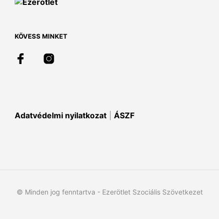
a
termékoldalon
választhatók
ki
KÖVESS MINKET
Adatvédelmi nyilatkozat
|
ÁSZF
© Minden jog fenntartva - Ezerötlet Szociális Szövetkezet