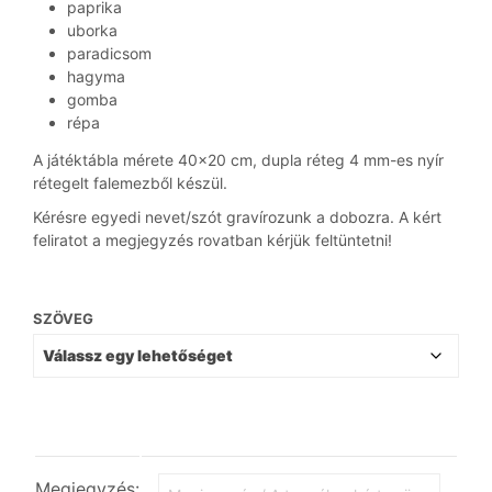
paprika
uborka
paradicsom
hagyma
gomba
répa
A játéktábla mérete 40×20 cm, dupla réteg 4 mm-es nyír
rétegelt falemezből készül.
Kérésre egyedi nevet/szót gravírozunk a dobozra. A kért
feliratot a megjegyzés rovatban kérjük feltüntetni!
SZÖVEG
Megjegyzés: