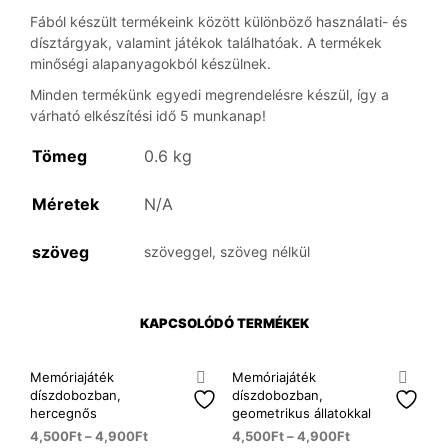
Fából készült termékeink között különböző használati- és
dísztárgyak, valamint játékok találhatóak. A termékek
minőségi alapanyagokból készülnek.
Minden termékünk egyedi megrendelésre készül, így a
várható elkészítési idő 5 munkanap!
Tömeg
0.6 kg
Méretek
N/A
szöveg
szöveggel, szöveg nélkül
KAPCSOLÓDÓ TERMÉKEK
Memóriajáték
Memóriajáték
díszdobozban,
díszdobozban,
hercegnős
geometrikus állatokkal
4,500
Ft
–
4,900
Ft
4,500
Ft
–
4,900
Ft