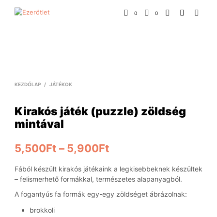
0
0
KEZDŐLAP
/
JÁTÉKOK
Kirakós játék (puzzle) zöldség
mintával
5,500
Ft
–
5,900
Ft
Fából készült kirakós játékaink a legkisebbeknek készültek
– felismerhető formákkal, természetes alapanyagból.
A fogantyús fa formák egy-egy zöldséget ábrázolnak:
brokkoli