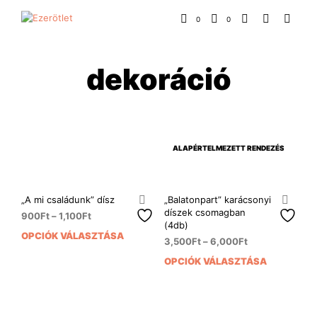
0
0
dekoráció
„A mi családunk” dísz
„Balatonpart” karácsonyi
díszek csomagban
900
Ft
–
1,100
Ft
(4db)
OPCIÓK VÁLASZTÁSA
Ennek
3,500
Ft
–
6,000
Ft
a
OPCIÓK VÁLASZTÁSA
Enn
terméknek
a
több
ter
variációja
több
van.