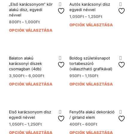
variá
A
„Első karácsonyom” kör
Autós karácsonyi dísz
van.
alakú dísz, egyedi
egyedi névvel
változatok
A
névvel
a
1,050
Ft
–
1,250
Ft
vált
800
Ft
–
1,000
Ft
termékoldalon
OPCIÓK VÁLASZTÁSA
Enn
a
választhatók
OPCIÓK VÁLASZTÁSA
Ennek
a
term
ki
a
ter
vála
terméknek
több
ki
több
variá
variációja
van.
Balaton alakú
Boldog születésnapot
van.
A
karácsonyi díszek
tortabeszúró
A
csomagban (4db)
(választható grafikával)
vált
változatok
a
3,500
Ft
–
6,000
Ft
950
Ft
–
1,150
Ft
a
term
OPCIÓK VÁLASZTÁSA
OPCIÓK VÁLASZTÁSA
Ennek
Enn
termékoldalon
vála
a
a
választhatók
ki
terméknek
ter
ki
több
több
variációja
variá
Első karácsonyom dísz
Fenyőfa alakú dekoráció
van.
van.
egyedi névvel
/ girland elem
A
A
1,050
Ft
–
1,250
Ft
400
Ft
–
600
Ft
változatok
vált
OPCIÓK VÁLASZTÁSA
OPCIÓK VÁLASZTÁSA
Ennek
Enn