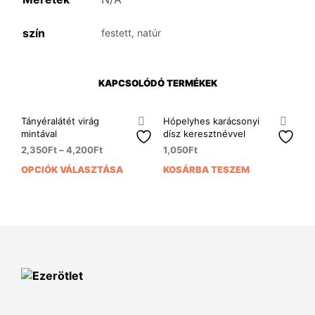
szín
festett, natúr
KAPCSOLÓDÓ TERMÉKEK
Tányéralátét virág
Hópelyhes karácsonyi
mintával
dísz keresztnévvel
2,350
Ft
–
4,200
Ft
1,050
Ft
OPCIÓK VÁLASZTÁSA
KOSÁRBA TESZEM
Ennek
a
terméknek
több
variációja
van.
A
változatok
a
termékoldalon