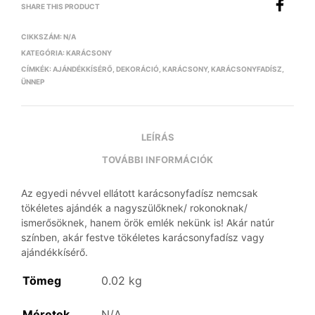
SHARE THIS PRODUCT
CIKKSZÁM:
N/A
KATEGÓRIA:
KARÁCSONY
CÍMKÉK:
AJÁNDÉKKÍSÉRŐ
,
DEKORÁCIÓ
,
KARÁCSONY
,
KARÁCSONYFADÍSZ
,
ÜNNEP
LEÍRÁS
TOVÁBBI INFORMÁCIÓK
Az egyedi névvel ellátott karácsonyfadísz nemcsak
tökéletes ajándék a nagyszülőknek/ rokonoknak/
ismerősöknek, hanem örök emlék nekünk is! Akár natúr
színben, akár festve tökéletes karácsonyfadísz vagy
ajándékkísérő.
Tömeg
0.02 kg
Méretek
N/A