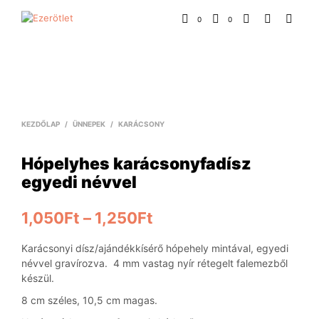
0
0
KEZDŐLAP
/
ÜNNEPEK
/
KARÁCSONY
Hópelyhes karácsonyfadísz
egyedi névvel
1,050
Ft
–
1,250
Ft
Karácsonyi dísz/ajándékkísérő hópehely mintával, egyedi
névvel gravírozva. 4 mm vastag nyír rétegelt falemezből
készül.
8 cm széles, 10,5 cm magas.