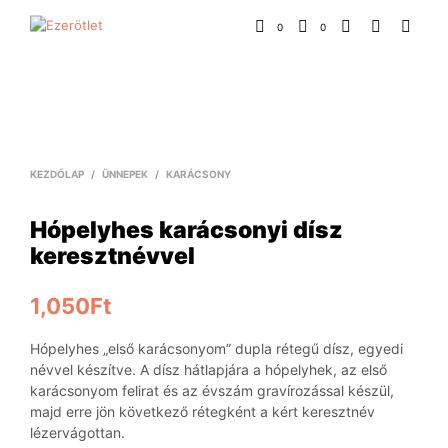
0
0
KEZDŐLAP
/
ÜNNEPEK
/
KARÁCSONY
Hópelyhes karácsonyi dísz
keresztnévvel
1,050
Ft
Hópelyhes „első karácsonyom” dupla rétegű dísz, egyedi
névvel készítve. A dísz hátlapjára a hópelyhek, az első
karácsonyom felirat és az évszám gravírozással készül,
majd erre jön következő rétegként a kért keresztnév
lézervágottan.