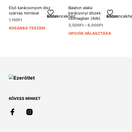
Első karácsonyom dísz
Balaton alakú
szarvas mintával
karácsonyi díszek
Kedvencekhez adom
Kedvencekhez adom
csomagban (4db)
1,150
Ft
3,500
Ft
–
6,000
Ft
KOSÁRBA TESZEM
OPCIÓK VÁLASZTÁSA
Enn
a
ter
több
variá
van.
A
vált
a
term
vála
KÖVESS MINKET
ki