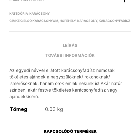
SHARE THIS PRODUCT
KATEGÓRIA:
KARÁCSONY
CÍMKÉK:
ELSŐ KARÁCSONYOM
,
HÓPEHELY
,
KARÁCSONY
,
KARÁCSONYFADÍSZ
LEÍRÁS
TOVÁBBI INFORMÁCIÓK
Az egyedi névvel ellátott karácsonyfadísz nemcsak
tökéletes ajándék a nagyszülőknek/ rokonoknak/
ismerősöknek, hanem örök emlék nekünk is! Akár natúr
színben, akár festve tökéletes karácsonyfadísz vagy
ajándékkísérő.
Tömeg
0.03 kg
KAPCSOLÓDÓ TERMÉKEK