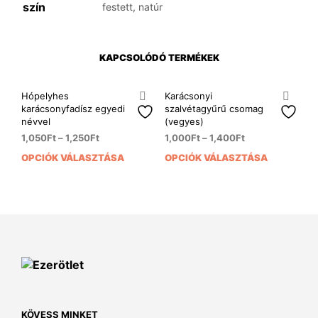
szín
festett, natúr
KAPCSOLÓDÓ TERMÉKEK
Hópelyhes
Karácsonyi
karácsonyfadísz egyedi
szalvétagyűrű csomag
névvel
(vegyes)
1,050
Ft
–
1,250
Ft
1,000
Ft
–
1,400
Ft
OPCIÓK VÁLASZTÁSA
OPCIÓK VÁLASZTÁSA
Ennek
Enn
a
a
terméknek
ter
több
több
variációja
variá
van.
van.
A
A
változatok
vált
a
a
termékoldalon
term
választhatók
vála
KÖVESS MINKET