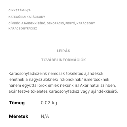
CIKKSZÁM:
N/A
KATEGÓRIA:
KARÁCSONY
CÍMKÉK:
AJÁNDÉKKÍSÉRŐ
,
DEKORÁCIÓ
,
FENYŐ
,
KARÁCSONY
,
KARÁCSONYFADÍSZ
LEÍRÁS
TOVÁBBI INFORMÁCIÓK
Karácsonyfadíszeink nemcsak tökéletes ajándékok
lehetnek a nagyszülőknek/ rokonoknak/ ismerősöknek,
hanem egyúttal örök emlék nekünk is! Akár natúr színben,
akár festve tökéletes karácsonyfadísz vagy ajándékkísérő.
Tömeg
0.02 kg
Méretek
N/A