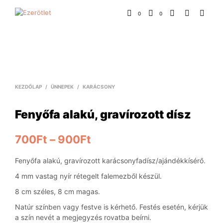
0
0
KEZDŐLAP
/
ÜNNEPEK
/
KARÁCSONY
Fenyőfa alakú, gravírozott dísz
700
Ft
–
900
Ft
Fenyőfa alakú, gravírozott karácsonyfadísz/ajándékkísérő.
4 mm vastag nyír rétegelt falemezből készül.
8 cm széles, 8 cm magas.
Natúr színben vagy festve is kérhető. Festés esetén, kérjük
a szín nevét a megjegyzés rovatba beírni.