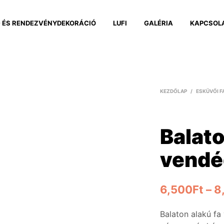
 ÉS RENDEZVÉNYDEKORÁCIÓ
LUFI
GALÉRIA
KAPCSOL
KEZDŐLAP
/
ESKÜVŐI F
Balato
vendé
6,500
Ft
–
8
Balaton alakú f