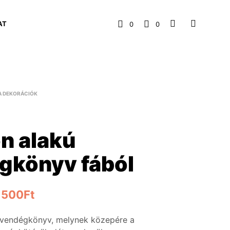
AT
0
0
A DEKORÁCIÓK
n alakú
gkönyv fából
,500
Ft
a vendégkönyv, melynek közepére a