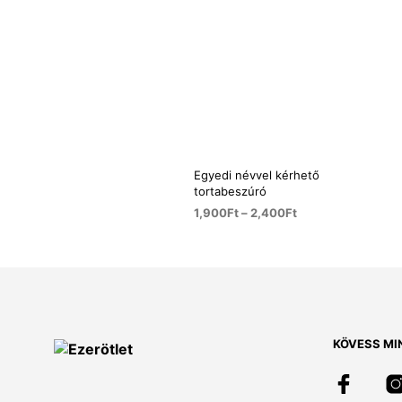
Egyedi névvel kérhető
tortabeszúró
1,900
Ft
–
2,400
Ft
OPCIÓK VÁLASZTÁSA
Ennek
a
terméknek
több
variációja
KÖVESS MI
van.
A
változatok