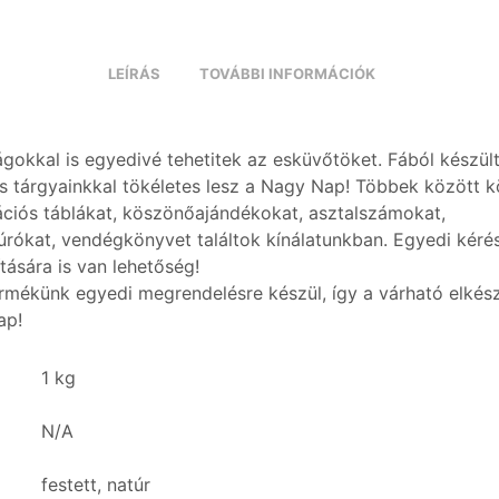
LEÍRÁS
TOVÁBBI INFORMÁCIÓK
ágokkal is egyedivé tehetitek az esküvőtöket. Fából készül
s tárgyainkkal tökéletes lesz a Nagy Nap! Többek között 
ációs táblákat, köszönőajándékokat, asztalszámokat,
úrókat, vendégkönyvet találtok kínálatunkban. Egyedi kéré
tására is van lehetőség!
rmékünk egyedi megrendelésre készül, így a várható elkész
ap!
1 kg
N/A
festett, natúr