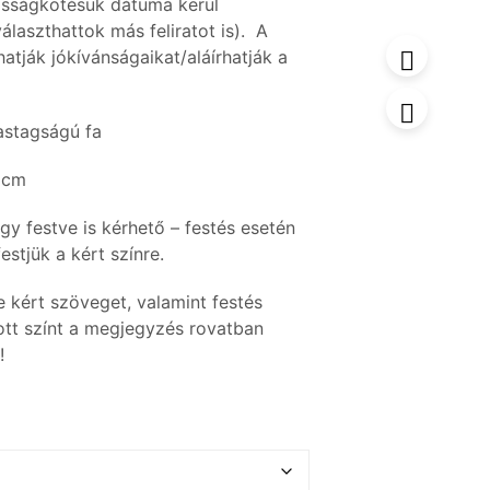
asságkötésük dátuma kerül
álaszthattok más feliratot is). A
hatják jókívánságaikat/aláírhatják a
stagságú fa
 cm
gy festve is kérhető – festés esetén
estjük a kért színre.
 kért szöveget, valamint festés
ott színt a megjegyzés rovatban
!