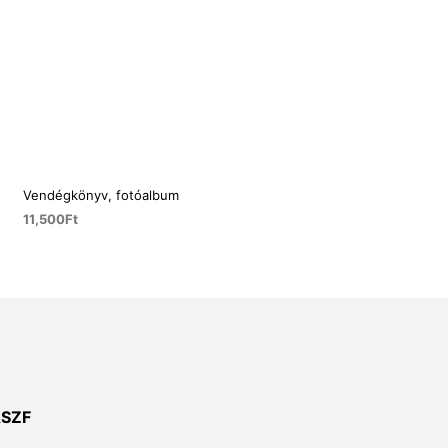
Vendégkönyv, fotóalbum
11,500
Ft
KOSÁRBA TESZEM
SZF