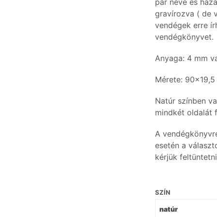
pár neve és ház
gravírozva ( de v
vendégek erre ír
vendégkönyvet.
Anyaga: 4 mm va
Mérete: 90×19,5
Natúr színben va
mindkét oldalát f
A vendégkönyvre
esetén a választ
kérjük feltüntetni
SZÍN