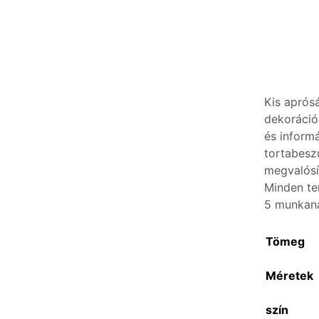
Kis aprós
dekoráció
és inform
tortabesz
megvalósí
Minden te
5 munkan
Tömeg
Méretek
szín