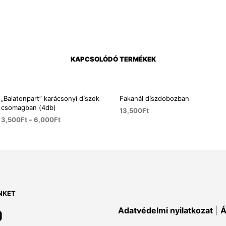
KAPCSOLÓDÓ TERMÉKEK
„Balatonpart” karácsonyi díszek
Fakanál díszdobozban
csomagban (4db)
13,500
Ft
3,500
Ft
–
6,000
Ft
KOSÁRBA TESZEM
OPCIÓK VÁLASZTÁSA
Ennek
a
terméknek
több
variációja
NKET
van.
A
Adatvédelmi nyilatkozat
|
Á
változatok