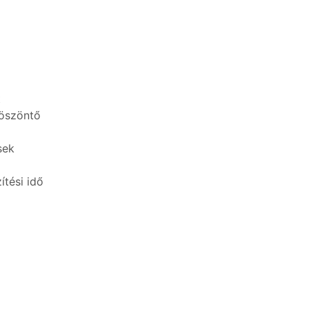
t
köszöntő
sek
ítési idő