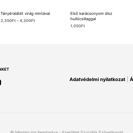
Tányéralátét virág mintával
Első karácsonyom dísz
hullócsillaggal
2,350
Ft
–
4,200
Ft
1,050
Ft
OPCIÓK VÁLASZTÁSA
Ennek
KOSÁRBA TESZEM
a
terméknek
több
variációja
van.
NKET
A
Adatvédelmi nyilatkozat
|
Á
változatok
a
termékoldalon
választhatók
ki
© Minden jog fenntartva - Ezerötlet Szociális Szövetkezet