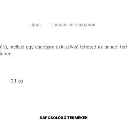
LEÍRÁS
TOVÁBBI INFORMÁCIÓK
ű, mellyel egy csapásra exkluzívvá teheted az ünnepi terí
ínben!
0.1 kg
KAPCSOLÓDÓ TERMÉKEK