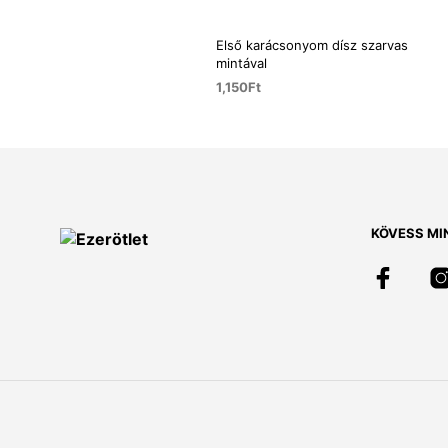
Első karácsonyom dísz szarvas
mintával
1,150
Ft
KOSÁRBA TESZEM
KÖVESS MI