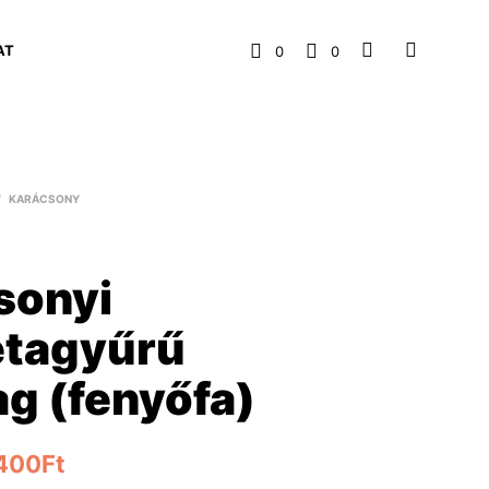
AT
0
0
/
KARÁCSONY
sonyi
étagyűrű
g (fenyőfa)
,400
Ft