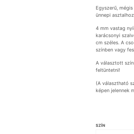
Egyszerű, mégis
ünnepi asztalhoz
4 mm vastag nyír
karácsonyi szal
cm széles. A cso
színben vagy fes
A választott szí
feltüntetni!
(A választható sz
képen jelennek 
SZÍN