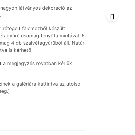
 nagyon látványos dekoráció az
.
 rétegelt falemezből készült
vétagyűrű csomag fenyőfa mintával. 6
mag 4 db szalvétagyűrűből áll. Natúr
tve is kérhető.
nt a megjegyzés rovatban kérjük
ínek a galériára kattintva az utolsó
meg.)