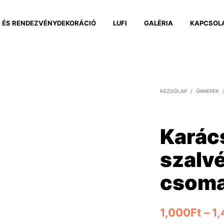
 ÉS RENDEZVÉNYDEKORÁCIÓ
LUFI
GALÉRIA
KAPCSOL
KEZDŐLAP
/
ÜNNEPEK
Karác
szalv
csoma
1,000
Ft
–
1