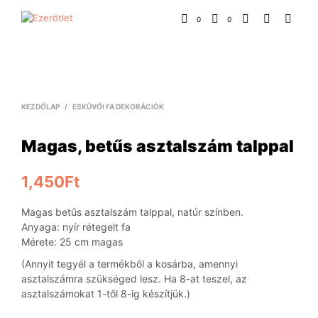
0
0
KEZDŐLAP
/
ESKÜVŐI FA DEKORÁCIÓK
Magas, betűs asztalszám talppal
1,450
Ft
Magas betűs asztalszám talppal, natúr színben.
Anyaga: nyír rétegelt fa
Mérete: 25 cm magas
(Annyit tegyél a termékből a kosárba, amennyi
asztalszámra szükséged lesz. Ha 8-at teszel, az
asztalszámokat 1-től 8-ig készítjük.)