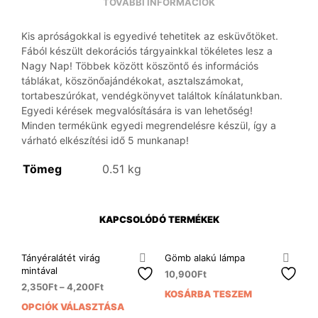
TOVÁBBI INFORMÁCIÓK
Kis apróságokkal is egyedivé tehetitek az esküvőtöket.
Fából készült dekorációs tárgyainkkal tökéletes lesz a
Nagy Nap! Többek között köszöntő és információs
táblákat, köszönőajándékokat, asztalszámokat,
tortabeszúrókat, vendégkönyvet találtok kínálatunkban.
Egyedi kérések megvalósítására is van lehetőség!
Minden termékünk egyedi megrendelésre készül, így a
várható elkészítési idő 5 munkanap!
Tömeg
0.51 kg
KAPCSOLÓDÓ TERMÉKEK
Tányéralátét virág
Gömb alakú lámpa
mintával
10,900
Ft
2,350
Ft
–
4,200
Ft
KOSÁRBA TESZEM
OPCIÓK VÁLASZTÁSA
Ennek