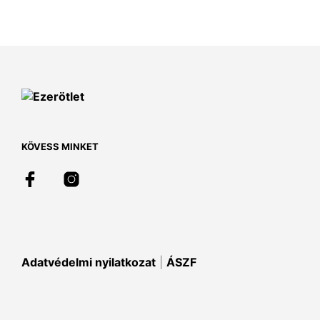
a
terméknek
több
variációja
van.
A
változatok
a
termékoldalon
választhatók
KÖVESS MINKET
ki
Adatvédelmi nyilatkozat
|
ÁSZF