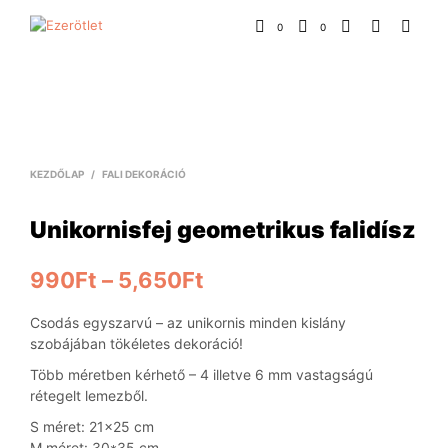
0
0
KEZDŐLAP
/
FALI DEKORÁCIÓ
Unikornisfej geometrikus falidísz
990
Ft
–
5,650
Ft
Csodás egyszarvú – az unikornis minden kislány
szobájában tökéletes dekoráció!
Több méretben kérhető – 4 illetve 6 mm vastagságú
rétegelt lemezből.
S méret: 21×25 cm
M méret: 30*35 cm