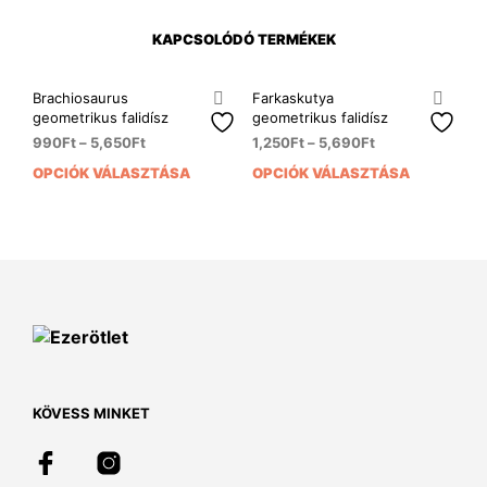
KAPCSOLÓDÓ TERMÉKEK
Brachiosaurus
Farkaskutya
geometrikus falidísz
geometrikus falidísz
990
Ft
–
5,650
Ft
1,250
Ft
–
5,690
Ft
OPCIÓK VÁLASZTÁSA
OPCIÓK VÁLASZTÁSA
Ennek
Enn
a
a
terméknek
ter
több
több
variációja
variá
van.
van.
A
A
változatok
vált
a
a
termékoldalon
term
választhatók
vála
KÖVESS MINKET
ki
ki