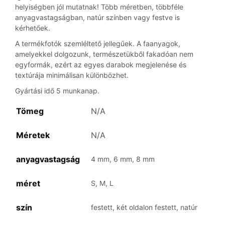
helyiségben jól mutatnak! Több méretben, többféle
anyagvastagságban, natúr színben vagy festve is
kérhetőek.
A termékfotók szemléltető jellegűek. A faanyagok,
amelyekkel dolgozunk, természetükből fakadóan nem
egyformák, ezért az egyes darabok megjelenése és
textúrája minimálisan különbözhet.
Gyártási idő 5 munkanap.
Tömeg
N/A
Méretek
N/A
anyagvastagság
4 mm, 6 mm, 8 mm
méret
S, M, L
szín
festett, két oldalon festett, natúr